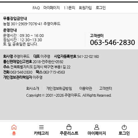
FAQ
마이페이지
1:1문의
회원가입
로그인
무통장입금안내
농협 301-2909-7076-41 주영이푸드
운영안내
운영시간 : 09:30 ~ 16:00
고객센터
점심시간 : 12:30~13:30
063-546-2830
토.일.공휴일은 쉽니다.
회사명
주영이푸드
대표
이주영
사업자등록번호
541-22-02160
통신판매업신고번호
2018-전주완산-0592
주소
전북특별자치도 김제시 백구면 부용1길 22
전화
063-546-2830
팩스
063-715-4563
개인정보관리책임자
이주영
회사소개
개인정보취급방침
이용약관
고객센터
Copyright ⓒ 2001~2026 주영이푸드. All Rights Reserved.
홈
카테고리
주문리스트
마이페이지
로그인