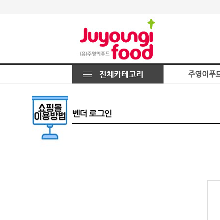
주영이푸
벤더 로그인