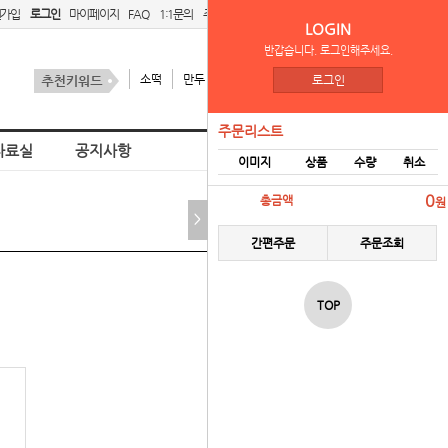
원가입
로그인
마이페이지
FAQ
1:1문의
주문리스트
간편주문
LOGIN
반갑습니다. 로그인해주세요.
소떡
만두
김치
스팜
로그인
주문리스트
자료실
공지사항
이미지
상품
수량
취소
홈
벤더 로그인
0
총금액
원
>
간편주문
주문조회
TOP