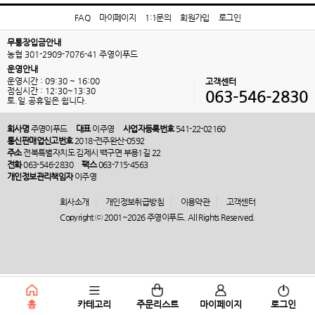
FAQ
마이페이지
1:1문의
회원가입
로그인
무통장입금안내
농협 301-2909-7076-41 주영이푸드
운영안내
운영시간 : 09:30 ~ 16:00
고객센터
점심시간 : 12:30~13:30
063-546-2830
토.일.공휴일은 쉽니다.
회사명
주영이푸드
대표
이주영
사업자등록번호
541-22-02160
통신판매업신고번호
2018-전주완산-0592
주소
전북특별자치도 김제시 백구면 부용1길 22
전화
063-546-2830
팩스
063-715-4563
개인정보관리책임자
이주영
회사소개
개인정보취급방침
이용약관
고객센터
Copyright ⓒ 2001~2026 주영이푸드. All Rights Reserved.
홈
카테고리
주문리스트
마이페이지
로그인