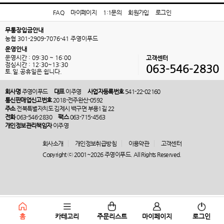
FAQ
마이페이지
1:1문의
회원가입
로그인
무통장입금안내
농협 301-2909-7076-41 주영이푸드
운영안내
운영시간 : 09:30 ~ 16:00
고객센터
점심시간 : 12:30~13:30
063-546-2830
토.일.공휴일은 쉽니다.
회사명
주영이푸드
대표
이주영
사업자등록번호
541-22-02160
통신판매업신고번호
2018-전주완산-0592
주소
전북특별자치도 김제시 백구면 부용1길 22
전화
063-546-2830
팩스
063-715-4563
개인정보관리책임자
이주영
회사소개
개인정보취급방침
이용약관
고객센터
Copyright ⓒ 2001~2026 주영이푸드. All Rights Reserved.
홈
카테고리
주문리스트
마이페이지
로그인