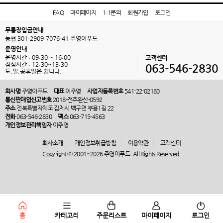
FAQ
마이페이지
1:1문의
회원가입
로그인
무통장입금안내
농협 301-2909-7076-41 주영이푸드
운영안내
운영시간 : 09:30 ~ 16:00
고객센터
점심시간 : 12:30~13:30
063-546-2830
토.일.공휴일은 쉽니다.
회사명
주영이푸드
대표
이주영
사업자등록번호
541-22-02160
통신판매업신고번호
2018-전주완산-0592
주소
전북특별자치도 김제시 백구면 부용1길 22
전화
063-546-2830
팩스
063-715-4563
개인정보관리책임자
이주영
회사소개
개인정보취급방침
이용약관
고객센터
Copyright ⓒ 2001~2026 주영이푸드. All Rights Reserved.
홈
카테고리
주문리스트
마이페이지
로그인