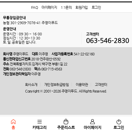
FAQ
마이페이지
1:1문의
회원가입
로그인
무통장입금안내
농협 301-2909-7076-41 주영이푸드
운영안내
운영시간 : 09:30 ~ 16:00
고객센터
점심시간 : 12:30~13:30
063-546-2830
토.일.공휴일은 쉽니다.
회사명
주영이푸드
대표
이주영
사업자등록번호
541-22-02160
통신판매업신고번호
2018-전주완산-0592
주소
전북특별자치도 김제시 백구면 부용1길 22
전화
063-546-2830
팩스
063-715-4563
개인정보관리책임자
이주영
회사소개
개인정보취급방침
이용약관
고객센터
Copyright ⓒ 2001~2026 주영이푸드. All Rights Reserved.
홈
카테고리
주문리스트
마이페이지
로그인