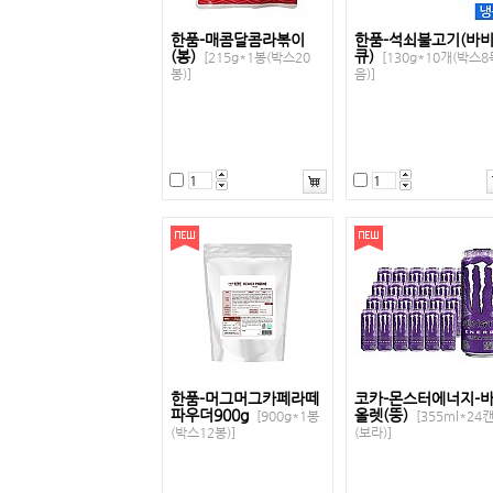
한품-매콤달콤라볶이
한품-석쇠불고기(바
(봉)
큐)
[215g*1봉(박스20
[130g*10개(박스8
봉)]
음)]
한품-머그머그카페라떼
코카-몬스터에너지-
파우더900g
올렛(뚱)
[900g*1봉
[355ml*24
(박스12봉)]
(보라)]