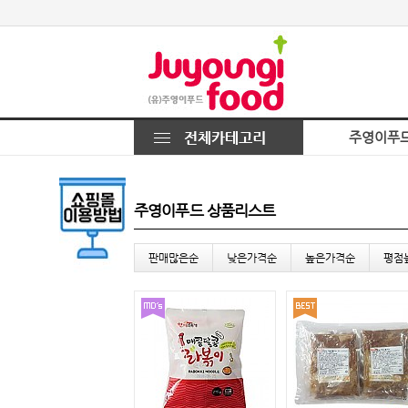
주영이푸
주영이푸드 상품리스트
판매많은순
낮은가격순
높은가격순
평점