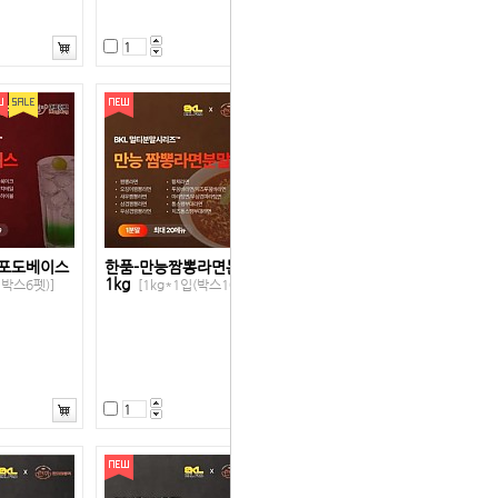
청포도베이스
한품-만능짬뽕라면분말
1kg
1박스6펫)]
[1kg*1입(박스10입)]