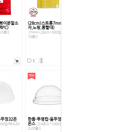
떡볶이분말소
(28cm)스트롱7mm(일
백PC)
자,노랑,롱빨대)
스5봉)]
[7mm*28cm*500입(박스
10봉)]
돔뚜껑32온
한품-투명컵-돔뚜껑24
온스
500입(박스20
[24온스*1000입(박
스20줄)]