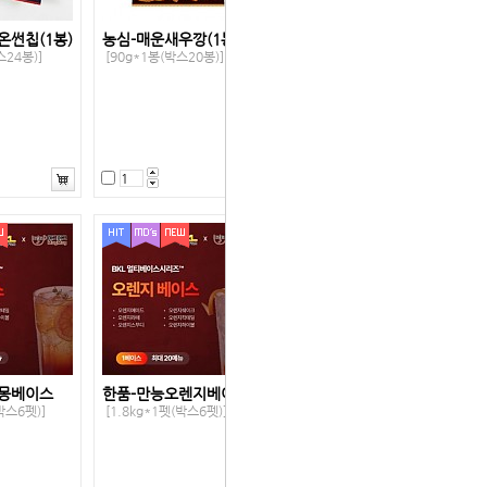
온썬칩(1봉)
농심-매운새우깡(1봉)
스24봉)]
[90g*1봉(박스20봉)]
자몽베이스
한품-만능오렌지베이스
박스6펫)]
[1.8kg*1펫(박스6펫)]