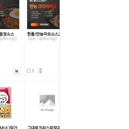
볶음장소스
한품/만능마요소스2kg
입(박스5입)]
[2kg*1입(박스5입)]
MUL)닭가
그대로크리스피쌀과자