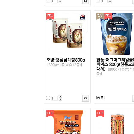
오양-홍삼삼계탕800g
한품-머그머그리얼쿨
피믹스 800g(한품으
[800g*1봉(박스12봉)]
대체)
[800g*1봉(박스
봉)]
[품절]