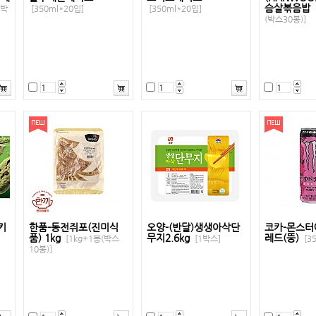
슴살볶음밥
(박
[350ml*20입]
[350ml*20입]
(박스30봉)]
키
한품-동전쥐포(진미식
오양-(반달)생생아삭단
코카-몬스터
품) 1kg
무지2.6kg
레드(뚱)
[1kg+1봉(박스
[1박스]
[3
10봉)]