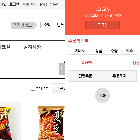
원가입
로그인
마이페이지
FAQ
1:1문의
주문리스트
간편주문
LOGIN
반갑습니다. 로그인해주세요.
소떡
만두
김치
스팜
로그인
주문리스트
자료실
공지사항
이미지
상품
수량
취소
홈
주영이푸드
0
총금액
원
>
간편주문
주문조회
리스
갤러
전체선택
주문하기
트뷰
리뷰
TOP