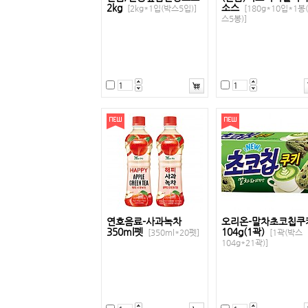
2kg
소스
[2kg*1입(박스5입)]
[180g*10입*1봉
스5봉)]
연호음료-사과녹차
오리온-말차초코칩쿠
350ml펫
104g(1곽)
[350ml*20펫]
[1곽(박스
104g*21곽)]