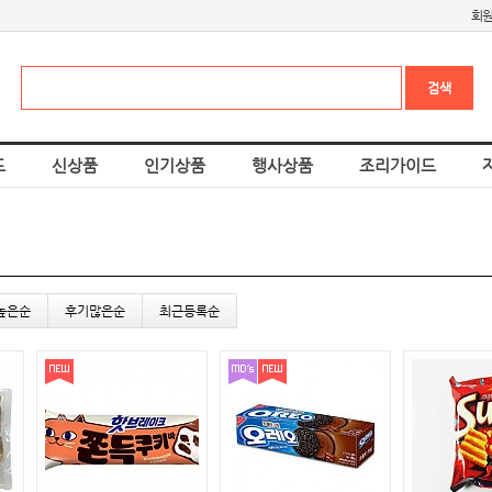
회
드
신상품
인기상품
행사상품
조리가이드
높은순
후기많은순
최근등록순