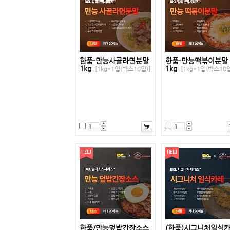
한품-만능사골라면분말
한품-만능떡볶이분말
1kg
1kg
[1kg*1입(박스10입)]
[1kg*1입(박스10입
한품/만능덮밥간장소스
(한품)시그니처일식