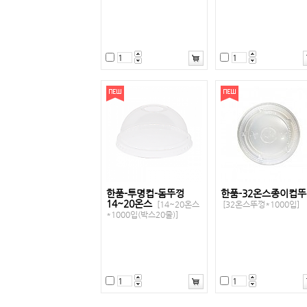
한품-투명컵-돔뚜껑
한품-32온스종이컵
14~20온스
[14~20온스
[32온스뚜껑*1000입]
*1000입(박스20줄)]