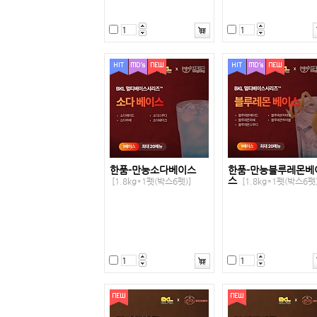
한품-만능소다베이스
한품-만능블루레몬베
스
[1.8kg*1펫(박스6펫)]
[1.8kg*1펫(박스6펫)