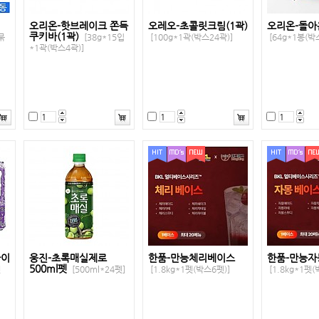
비
오리온-핫브레이크 쫀득
오레오-초콜릿크림(1곽)
오리온-돌아
쿠키바(1곽)
묶
[38g*15입
[100g*1곽(박스24곽)]
[64g*1봉(박
*1곽(박스4곽)]
바이
웅진-초록매실제로
한품-만능체리베이스
한품-만능
500ml펫
캔
[500ml*24펫]
[1.8kg*1펫(박스6펫)]
[1.8kg*1펫(