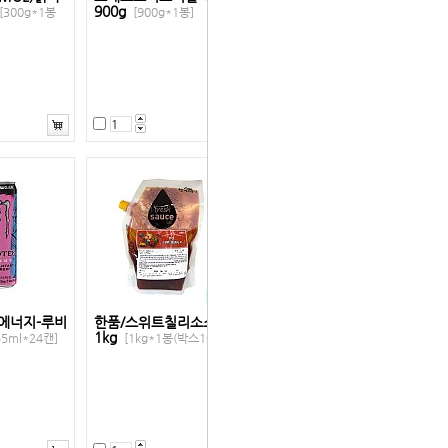
900g
[300g*1봉
[900g*1봉]
에너지-루비
한품/스위트칠리소스
1kg
55ml*24캔]
[1kg*1봉(박스10봉)]