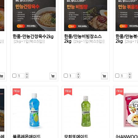
한품-만능간장육수2kg
한품/만능비빔장소스
한품/만능
2kg
2kg
)]
[2kg*1입(박스5입)]
[2kg*1입(박스5입)]
[2kg*1
카레
블루레몬에이드
모히또에이드
(HANWOO