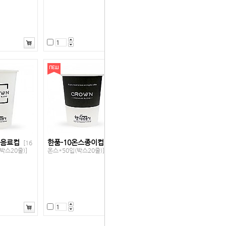
스음료컵
한품-10온스종이컵
[16
[10
박스20줄)]
온스*50입(박스20줄)]