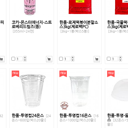
파피
코카-몬스터에너지-스트
한품-로제떡볶이분말소
한품-국물
로베리드림즈(뚱)
스3kg(제로백PC)
스3kg(제로
[355ml*24캔]
[3kg*1봉(박스5봉)]
[3kg*1봉(박
한품-투명컵24온스
한품-투명컵16온스
한품-투명-
32
[24
[16
스
온스*600입(박스20줄)]
온스*1000입(박스20줄)]
[32온스*
줄)]