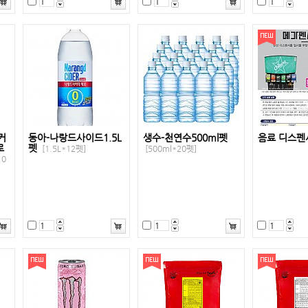
커
동아-나랑드사이드1.5L
생수-천연수500ml펫
음료 디스펜
로
펫
[1.5L*12펫]
[500ml*20펫]
10