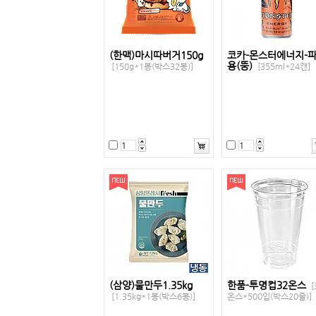
(한맥)마시따버거150g
코카-몬스터에너지-
용(뚱)
[150g*1봉(박스32봉)]
[355ml*24캔]
(삼양)물만두1.35kg
한품-투명컵32온스
[
[1.35kg*1봉(박스6봉)]
온스*500입(박스20줄)]