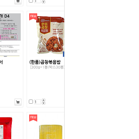
서
(한품)곱창볶음밥
[300g*1봉(박스30봉)]