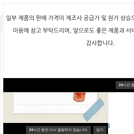
일부 제품의 판매 가격이 제조사 공급가 및 원가 상승
♧ 음료수
♤ 한끼의 품격 볶음밥
이용에 참고 부탁드리며, 앞으로도 좋은 제품과 
☆ 한끼의 품격 치킨
♡ 리얼 닭꼬치
감사합니다.
한품-왕갈비맛치킨
200g
(한품)양념치킨200g
24
시간 
24
시간 동안 다시 열람하지 않습니다.
닫기
(한품)후라이드치킨
(한품)까르보치킨