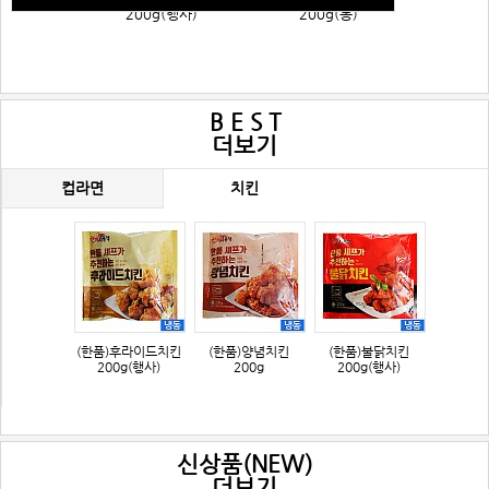
200g(행사)
200g(봉)
B E S T
더보기
컵라면
치킨
킨
(한품)불닭치킨
큰사발-신라면(농심)
큰사발-짜파게티
200g(행사)
심)
신상품(NEW)
더보기