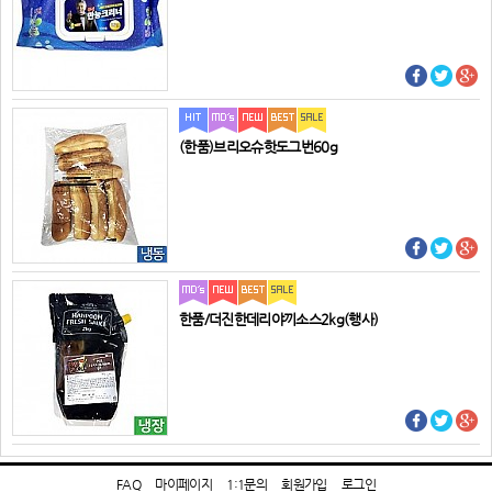
(한품)브리오슈핫도그번60g
한품/더진한데리야끼소스2kg(행사)
FAQ
마이페이지
1:1문의
회원가입
로그인