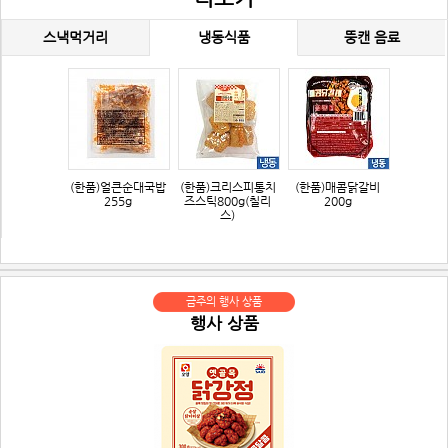
스낵먹거리
냉동식품
뚱캔 음료
(한품)얼큰순대국밥
(한품)크리스피통치
(한품)매콤닭갈비
255g
즈스틱800g(칠리
200g
스)
금주의 행사 상품
행사 상품