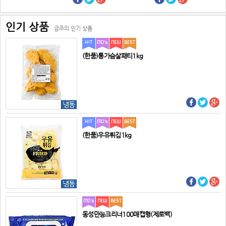
인기 상품
금주의 인기 상품
(한품)통가슴살패티1kg
(한품)우유튀김1kg
동성만능크리너100매캡형(제로백)