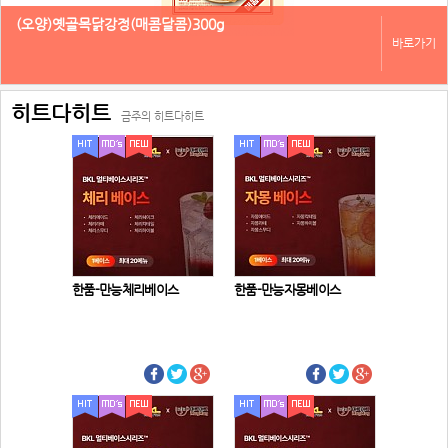
(오양)옛골목닭강정(매콤달콤)300g
바로가기
히트다히트
금주의 히트다히트
한품-만능체리베이스
한품-만능자몽베이스