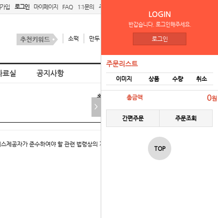
원가입
로그인
마이페이지
FAQ
1:1문의
주문리스트
간편주문
LOGIN
반갑습니다. 로그인해주세요.
소떡
만두
김치
스팜
로그인
주문리스트
자료실
공지사항
이미지
상품
수량
취소
홈
개인정보 처리방침
0
총금액
원
>
간편주문
주문조회
서비스제공자가 준수하여야 할 관련 법령상의 개인정보보호 규
TOP