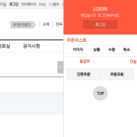
원가입
로그인
마이페이지
FAQ
1:1문의
주문리스트
간편주문
LOGIN
반갑습니다. 로그인해주세요.
소떡
만두
김치
스팜
로그인
주문리스트
자료실
공지사항
이미지
상품
수량
취소
홈
FAQ
0
총금액
원
>
간편주문
주문조회
TOP