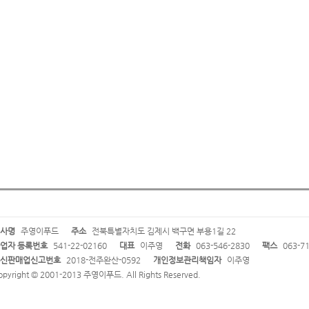
사명
주영이푸드
주소
전북특별자치도 김제시 백구면 부용1길 22
업자 등록번호
541-22-02160
대표
이주영
전화
063-546-2830
팩스
063-71
신판매업신고번호
2018-전주완산-0592
개인정보관리책임자
이주영
opyright © 2001-2013 주영이푸드. All Rights Reserved.