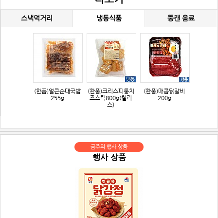
스낵먹거리
냉동식품
뚱캔 음료
(한품)얼큰순대국밥
(한품)크리스피통치
(한품)매콤닭갈비
255g
즈스틱800g(칠리
200g
스)
금주의 행사 상품
행사 상품