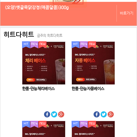
(오양)옛골목닭강정(매콤달콤)300g
바로가기
히트다히트
금주의 히트다히트
한품-만능체리베이스
한품-만능자몽베이스