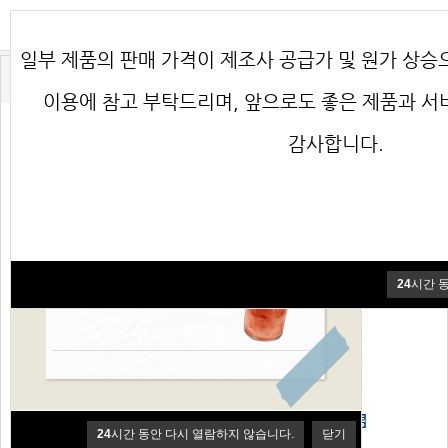
일부 제품의 판매 가격이 제조사 공급가 및 원가 상승
♧ 음료수
♤ 한끼의 품격 볶음밥
이용에 참고 부탁드리며, 앞으로도 좋은 제품과 
☆ 한끼의 품격 치킨
♡ 리얼 닭꼬치
감사합니다.
한품-왕갈비맛치킨
200g
(한품)양념치킨200g
24
시간 
24
시간 동안 다시 열람하지 않습니다.
닫기
(한품)후라이드치킨
(한품)까르보치킨