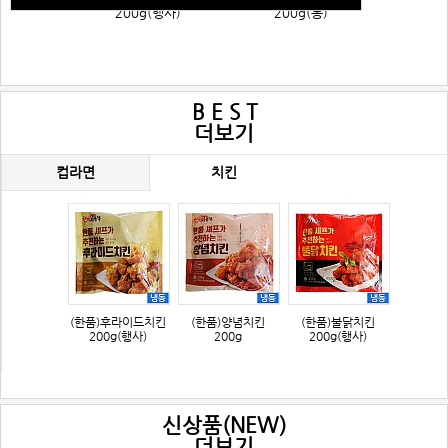
200g(행사)
200g(봉)
B E S T
더보기
컵라면
치킨
(한품)후라이드치킨
(한품)양념치킨
(한품)불닭치킨
200g(행사)
200g
200g(행사)
신상품(NEW)
더보기