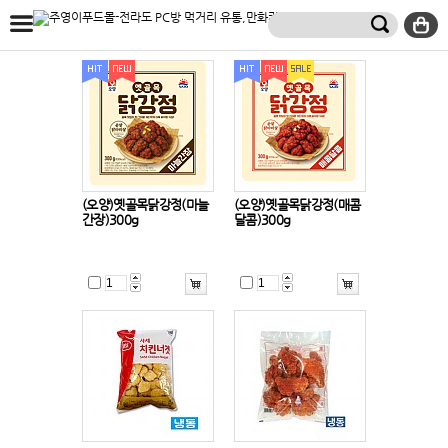
(오양)옛골목닭강정(마늘
(오양)옛골목닭강정(매콤
간장)300g
달콤)300g