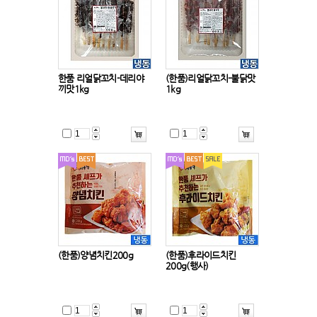
한품 리얼닭꼬치-데리야
(한품)리얼닭꼬치-불닭맛
끼맛1kg
1kg
(한품)양념치킨200g
(한품)후라이드치킨
200g(행사)