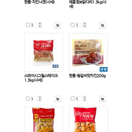
한품-치킨너겟(사세)
매콤점보닭다리1.3kg(사
세)
스파이시그릴스테이크
한품-왕갈비맛치킨200g
1.3kg(사세)