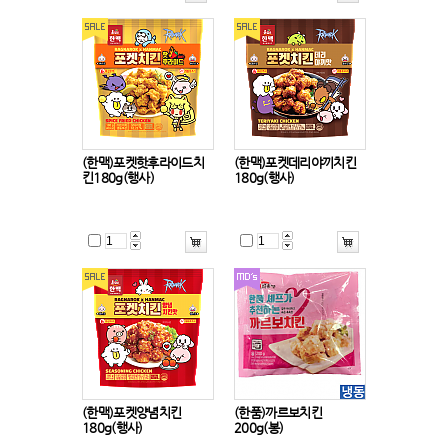
(한맥)포켓핫후라이드치
(한맥)포켓데리야끼치킨
킨180g(행사)
180g(행사)
(한맥)포켓양념치킨
(한품)까르보치킨
180g(행사)
200g(봉)