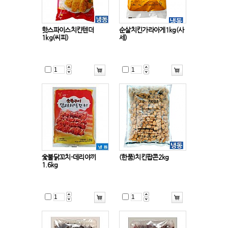
핫스파이스치킨텐더
순살치킨가라아게1kg(사
1kg(씨피)
세)
숯불닭꼬치-데리야끼
(한품)치킨팝콘2kg
1.6kg