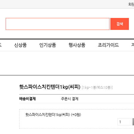
회
드
신상품
인기상품
행사상품
조리가이드
핫스파이스치킨텐더1kg(씨피)
[1kg*1봉(박스10봉)]
배송비결제
주문시 결제
핫스파이스치킨텐더1kg(씨피)
(+0원)