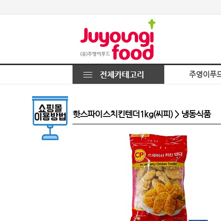
주영이푸
핫스파이스치킨텐더1kg(씨피) > 냉동식품