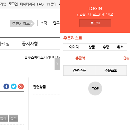
원가입
로그인
마이페이지
FAQ
1:1문의
주문리스트
간편주문
LOGIN
반갑습니다. 로그인해주세요.
소떡
만두
김치
스팜
로그인
주문리스트
자료실
공지사항
이미지
상품
수량
취소
홈
핫스파이스치킨텐더1kg(씨피) > 냉동식품
0
총금액
원
>
간편주문
주문조회
관련상품
TOP
증가
감소