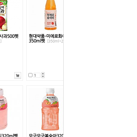
사과500펫
현대약품-미에로화이바
350ml펫
]
[350ml*24펫]
320ml펫
모구모구복숭아320ml