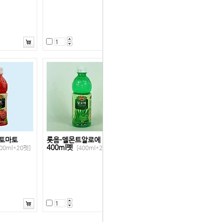
토마토
롯음-델몬트알로에
400ml펫
00ml*20펫]
[400ml*20펫]