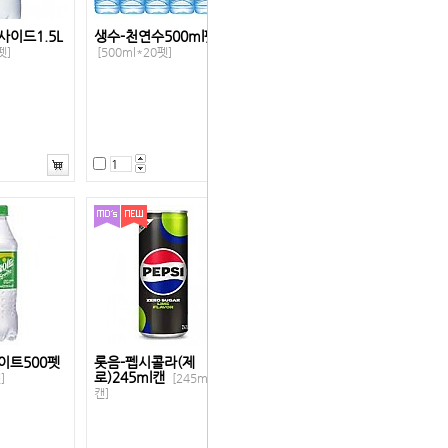
사이드1.5L
생수-천연수500ml펫
펫]
[500ml*20펫]
이트500펫
롯음-펩시콜라(제
로)245ml캔
]
[245ml*30
캔]