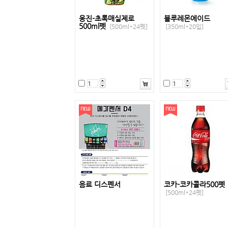
웅진-초록매실제로
블루레몬에이드
500ml펫
[500ml*24펫]
[350ml*20입]
음료 디스펜서
코카-코카콜라500펫
[500ml*24펫]