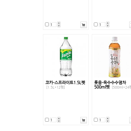
코카-스프라이트1.5L펫
롯음-옥수수수염차
500ml펫
[1.5L*12펫]
[500ml*24