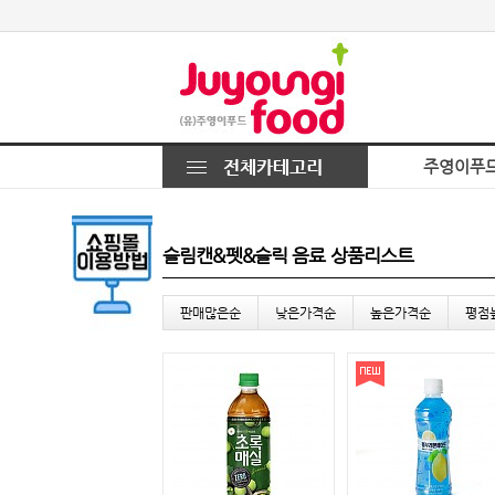
주영이푸
슬림캔&펫&슬릭 음료 상품리스트
판매많은순
낮은가격순
높은가격순
평점