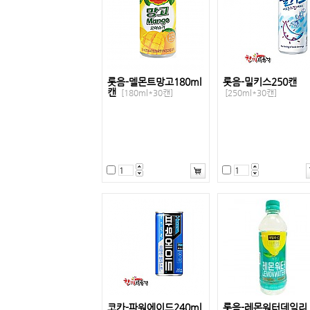
롯음-델몬트망고180ml
롯음-밀키스250캔
캔
[180ml*30캔]
[250ml*30캔]
코카-파워에이드240ml
롯음-레몬워터데일리