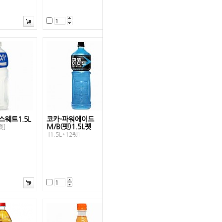
스웨트1.5L
코카-파워에이드
M/B(펫)1.5L펫
펫]
[1.5L*12펫]