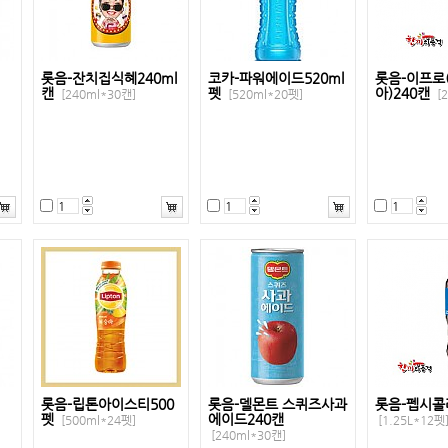
롯음-잔치집식혜240ml
코카-파워에이드520ml
롯음-이프로
캔
펫
아)240캔
[240ml*30캔]
[520ml*20펫]
[
롯음-립톤아이스티500
롯음-델몬트 스퀴즈사과
롯음-펩시콜라
펫
에이드240캔
[500ml*24펫]
[1.25L*12펫
[240ml*30캔]