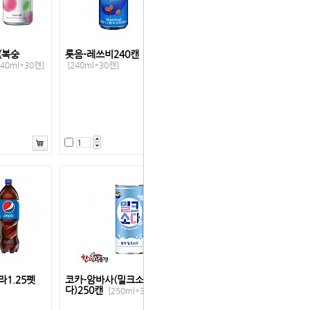
(복숭
롯음-레쓰비240캔
240ml*30캔]
[240ml*30캔]
1.25펫
코카-암바사(밀크소
다)250캔
]
[250ml*30캔]