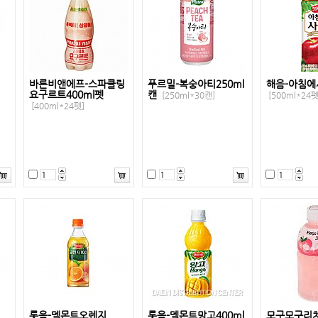
바른비앤에프-스파클링
푸르밀-복숭아티250ml
해음-아침에
요구르트400ml펫
캔
[250ml*30캔]
[500ml*24펫
[400ml*24펫]
롯음-델몬트오렌지
롯음-델몬트망고400ml
모구모구리치