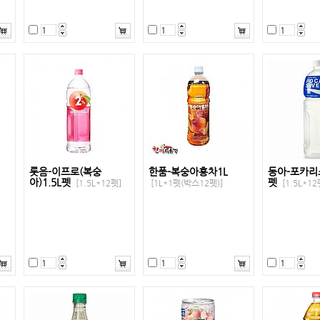
롯음-이프로(복숭
한품-복숭아홍차1L
동아-포카리
아)1.5L펫
펫
[1.5L*12펫]
[1L*1펫(박스12펫)]
[1.5L*12