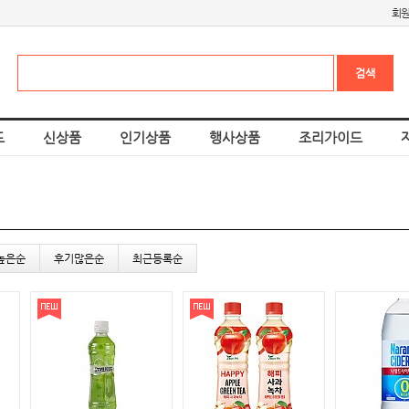
회
드
신상품
인기상품
행사상품
조리가이드
높은순
후기많은순
최근등록순