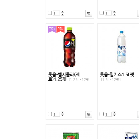
롯음-펩시콜라(제
롯음-밀키스1.5L펫
로)1.25펫
[1.25L*12펫]
[1.5L*12펫]