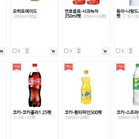
모히또에이드
연호음료-사과녹차
동아-나랑드
350ml펫
펫
[350ml*20입]
[350ml*20펫]
[1.5L*12
코카-코카콜라1.25펫
코카-환타파인500펫
코카-스프라
[1.25L*12펫]
[500ml*24펫]
[500ml*24펫