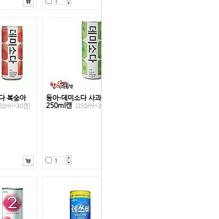
다 복숭아
동아-데미소다 사과
250ml캔
50ml*30캔]
[250ml*30캔]