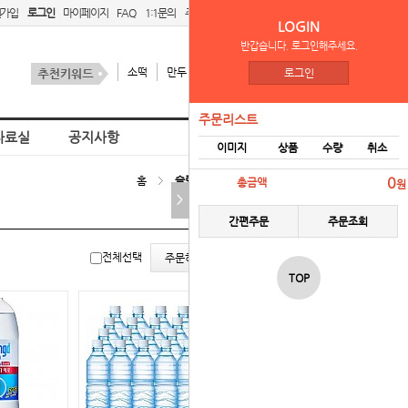
원가입
로그인
마이페이지
FAQ
1:1문의
주문리스트
간편주문
LOGIN
반갑습니다. 로그인해주세요.
소떡
만두
김치
스팜
로그인
주문리스트
자료실
공지사항
이미지
상품
수량
취소
홈
슬림캔&펫&슬릭 음료
0
총금액
원
>
간편주문
주문조회
리스
갤러
전체선택
주문하기
트뷰
리뷰
TOP