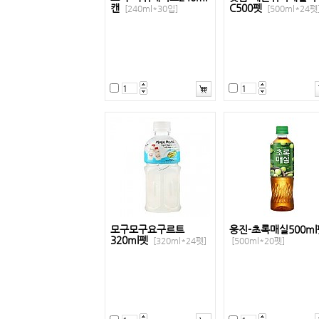
캔
C500펫
[240ml*30입]
[500ml*24펫
모구모구요구르트
웅진-초록매실500ml
320ml펫
[320ml*24펫]
[500ml*20펫]