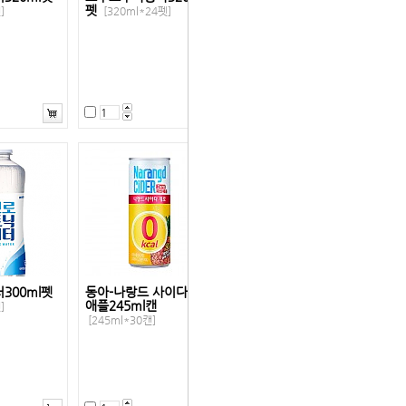
펫
]
[320ml*24펫]
300ml펫
동아-나랑드 사이다파인
애플245ml캔
]
[245ml*30캔]