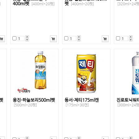
400ml펫
펫
]
[400ml*20펫]
[400ml*20펫]
[320ml*24펫
펫
웅진-하늘보리500ml펫
동서-제티175ml캔
진로토닉워터
[500ml*20펫]
[175ml*30캔]
[300ml*24펫