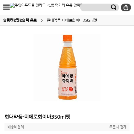
슬림캔&펫&슬릭 음료
>
현대약품-미에로화이바350ml펫
현대약품-미에로화이바350ml펫
배송비결제
주문시 결제