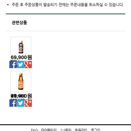
주문 후 주문상품이 발송되기 전에는 주문내용을 취소하실 수 있습니다.
관련상품
69,900원
박카스
F120ml병
49,900원
광동-비타
500-100ml
병
FAQ
마이페이지
1:1문의
회원가입
로그인