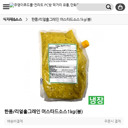
식자재&소스
>
한품/리얼홀그레인 머스타드소스1kg(봉)
한품/리얼홀그레인 머스타드소스1kg(봉)
배송비결제
주문시 결제