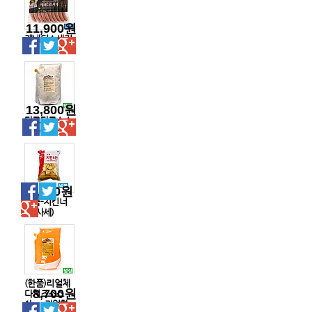
11,900원
케네디소세지
꼬치1.35kg
13,800원
타르타르소스
2kg(한품)
9,600원
한품-치킨너
겟(사세)
(한품)리얼체
8,700원
다치즈소스
1kg -리얼핫