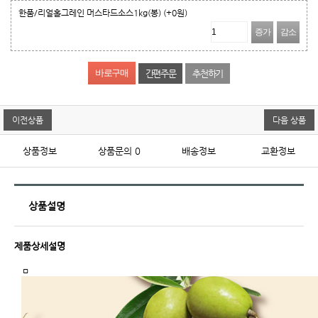
한품/리얼홀그레인 머스타드소스1kg(봉)
(+0원)
증가
감소
간편주문
추천하기
이전상품
다음 상품
상품정보
상품문의
0
배송정보
교환정보
상품설명
제품상세설명
ㅁ