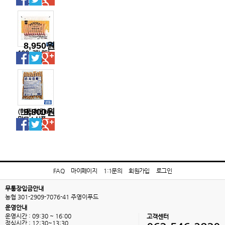
도그재료
8,950원
100g케네디
소시지/1kg
9,800원
(한품)치킨바-
맘모스식품
90g/1.8kg
FAQ
마이페이지
1:1문의
회원가입
로그인
무통장입금안내
농협 301-2909-7076-41 주영이푸드
운영안내
운영시간 : 09:30 ~ 16:00
고객센터
점심시간 : 12:30~13:30