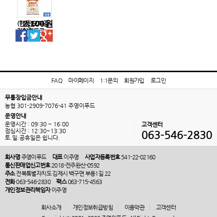
2,100원
(한품)모짜감
자찰핫도그
130g(개)
FAQ
마이페이지
1:1문의
회원가입
로그인
무통장입금안내
농협 301-2909-7076-41 주영이푸드
운영안내
운영시간 : 09:30 ~ 16:00
고객센터
점심시간 : 12:30~13:30
063-546-2830
토.일.공휴일은 쉽니다.
회사명
주영이푸드
대표
이주영
사업자등록번호
541-22-02160
통신판매업신고번호
2018-전주완산-0592
주소
전북특별자치도 김제시 백구면 부용1길 22
전화
063-546-2830
팩스
063-715-4563
개인정보관리책임자
이주영
회사소개
개인정보취급방침
이용약관
고객센터