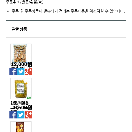
주문취소/반품/환불/AS
주문 후 주문상품이 발송되기 전에는 주문내용을 취소하실 수 있습니다.
관련상품
12,000원
(한품)치킨팝
콘2kg
한품/리얼홀
6,500원
그레인 머스
타드소스
1kg(봉)