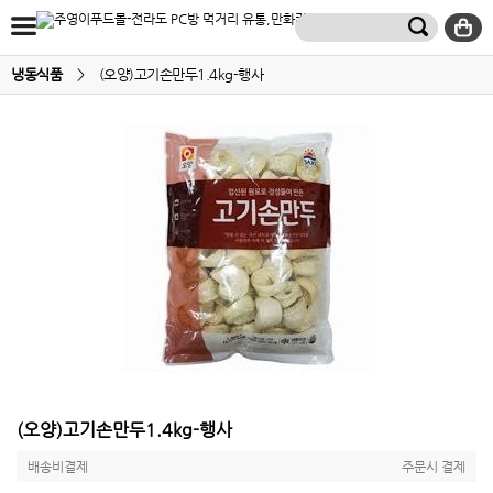
냉동식품
>
(오양)고기손만두1.4kg-행사
(오양)고기손만두1.4kg-행사
배송비결제
주문시 결제