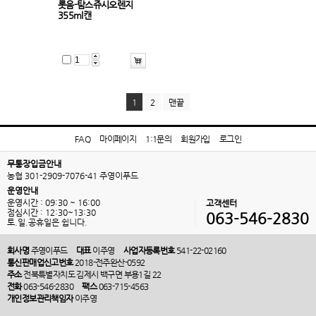
롯음-탐스쥬시오렌지
355ml캔
1
2
맨끝
FAQ
마이페이지
1:1문의
회원가입
로그인
무통장입금안내
농협 301-2909-7076-41 주영이푸드
운영안내
운영시간 : 09:30 ~ 16:00
고객센터
점심시간 : 12:30~13:30
063-546-2830
토.일.공휴일은 쉽니다.
회사명
주영이푸드
대표
이주영
사업자등록번호
541-22-02160
통신판매업신고번호
2018-전주완산-0592
주소
전북특별자치도 김제시 백구면 부용1길 22
전화
063-546-2830
팩스
063-715-4563
개인정보관리책임자
이주영