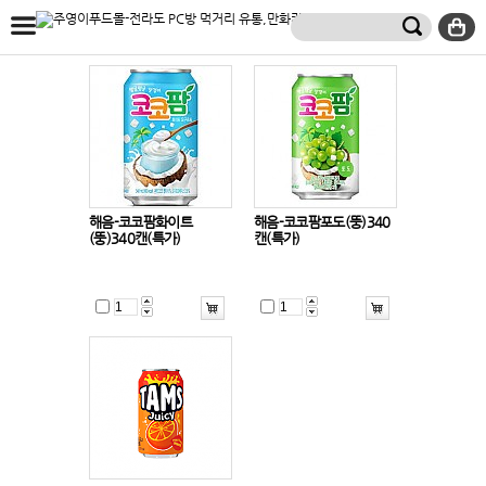
해음-코코팜화이트
해음-코코팜포도(뚱)340
(뚱)340캔(특가)
캔(특가)