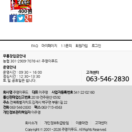
400원
싱싱-라볶이
스낵(1봉)
FAQ
마이페이지
1:1문의
회원가입
로그인
무통장입금안내
농협 301-2909-7076-41 주영이푸드
운영안내
운영시간 : 09:30 ~ 16:00
고객센터
점심시간 : 12:30~13:30
063-546-2830
토.일.공휴일은 쉽니다.
회사명
주영이푸드
대표
이주영
사업자등록번호
541-22-02160
통신판매업신고번호
2018-전주완산-0592
주소
전북특별자치도 김제시 백구면 부용1길 22
전화
063-546-2830
팩스
063-715-4563
개인정보관리책임자
이주영
회사소개
개인정보취급방침
이용약관
고객센터
Copyright ⓒ 2001~2026 주영이푸드. All Rights Reserved.