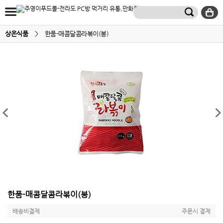
상온식품
>
한품-매콤달콤라볶이(봉)
한품-매콤달콤라볶이(봉)
배송비결제
주문시 결제