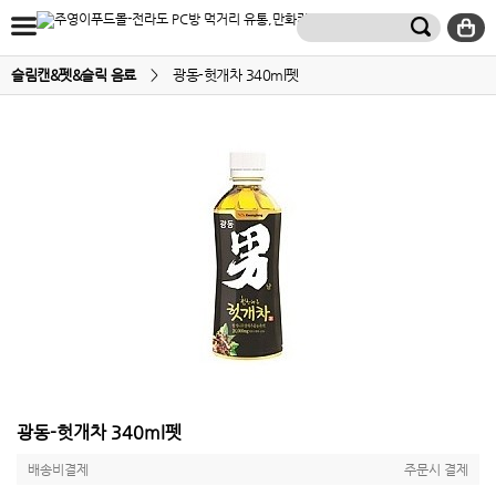
슬림캔&펫&슬릭 음료
>
광동-헛개차 340ml펫
광동-헛개차 340ml펫
배송비결제
주문시 결제