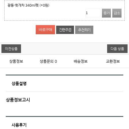
광동-헛개차 340ml펫
(+0원)
증가
감소
간편주문
추천하기
이전상품
다음 상품
상품정보
상품문의
0
배송정보
교환정보
상품설명
상품정보고시
사용후기