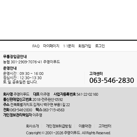
FAQ
마이페이지
1:1문의
회원가입
로그인
무통장입금안내
농협 301-2909-7076-41 주영이푸드
운영안내
운영시간 : 09:30 ~ 16:00
고객센터
점심시간 : 12:30~13:30
063-546-2830
토.일.공휴일은 쉽니다.
회사명
주영이푸드
대표
이주영
사업자등록번호
541-22-02160
통신판매업신고번호
2018-전주완산-0592
주소
전북특별자치도 김제시 백구면 부용1길 22
전화
063-546-2830
팩스
063-715-4563
개인정보관리책임자
이주영
회사소개
개인정보취급방침
이용약관
고객센터
Copyright ⓒ 2001~2026 주영이푸드. All Rights Reserved.