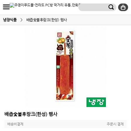
냉장식품
>
배즙숯불후랑크(한성) 행사
배즙숯불후랑크(한성) 행사
배송비결제
주문시 결제