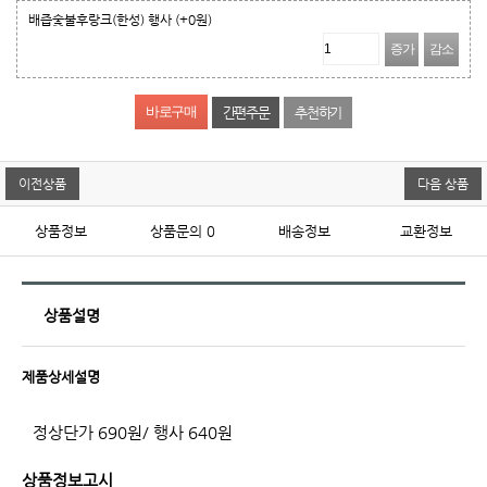
배즙숯불후랑크(한성) 행사
(+0원)
증가
감소
간편주문
추천하기
이전상품
다음 상품
상품정보
상품문의
0
배송정보
교환정보
상품설명
제품상세설명
​정상단가 690원/ 행사 640원
상품정보고시