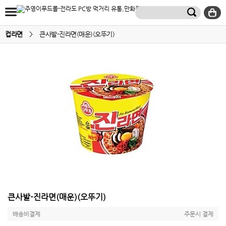
컵라면
>
큰사발-진라면(매운)(오뚜기)
큰사발-진라면(매운)(오뚜기)
배송비결제
주문시 결제