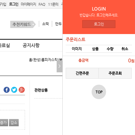
원가입
로그인
마이페이지
FAQ
1:1문의
주문리스트
간편주문
LOGIN
반갑습니다. 로그인해주세요.
소떡
만두
김치
스팜
로그인
주문리스트
자료실
공지사항
이미지
상품
수량
취소
홈
(한성)롤피자스틱(불닭)행사 > 냉동식품
0
총금액
원
>
간편주문
주문조회
관련상품
TOP
증가
감소