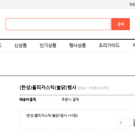
회
드
신상품
인기상품
행사상품
조리가이드
(한성)롤피자스틱(불닭)행사
[80g*1개(박스30개)]
배송비결제
주문시 결제
(한성)롤피자스틱(불닭)행사
(+0원)