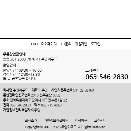
FAQ
마이페이지
1:1문의
회원가입
로그인
무통장입금안내
농협 301-2909-7076-41 주영이푸드
운영안내
운영시간 : 09:30 ~ 16:00
고객센터
점심시간 : 12:30~13:30
063-546-2830
토.일.공휴일은 쉽니다.
회사명
주영이푸드
대표
이주영
사업자등록번호
541-22-02160
통신판매업신고번호
2018-전주완산-0592
주소
전북특별자치도 김제시 백구면 부용1길 22
전화
063-546-2830
팩스
063-715-4563
개인정보관리책임자
이주영
회사소개
개인정보취급방침
이용약관
고객센터
Copyright ⓒ 2001~2026 주영이푸드. All Rights Reserved.