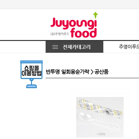
주영이푸
반투명 일회용숟가락 > 공산품