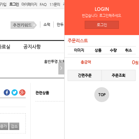
원가입
로그인
마이페이지
FAQ
1:1문의
주문리스트
간편주문
LOGIN
반갑습니다. 로그인해주세요.
소떡
만두
김치
스팜
로그인
주문리스트
자료실
공지사항
이미지
상품
수량
취소
홈
반투명 일회용숟가락 > 공산품
0
총금액
원
>
간편주문
주문조회
관련상품
TOP
증가
감소