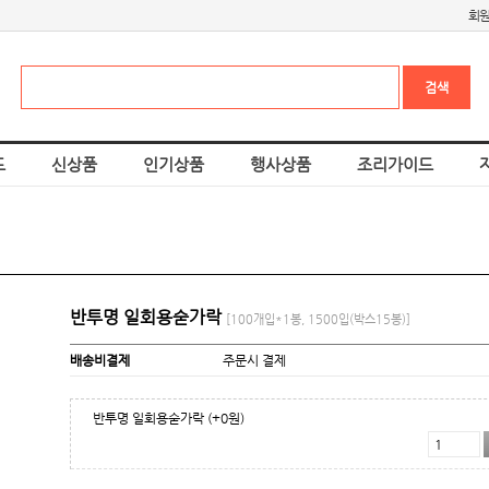
회
드
신상품
인기상품
행사상품
조리가이드
반투명 일회용숟가락
[100개입*1봉, 1500입(박스15봉)]
배송비결제
주문시 결제
반투명 일회용숟가락
(+0원)