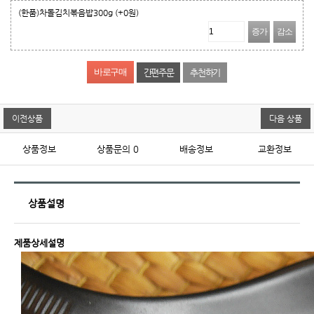
(한품)차돌김치볶음밥300g
(+0원)
증가
감소
간편주문
추천하기
이전상품
다음 상품
상품정보
상품문의
0
배송정보
교환정보
상품설명
제품상세설명