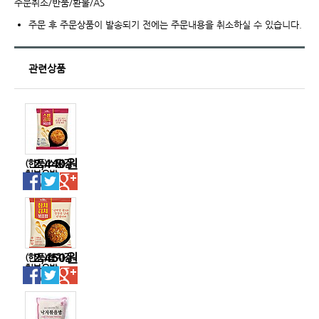
주문취소/반품/환불/AS
주문 후 주문상품이 발송되기 전에는 주문내용을 취소하실 수 있습니다.
관련상품
2,440원
(한품)스팜김
치볶음밥
300g
2,450원
(한품)참치김
치볶음밥
300g