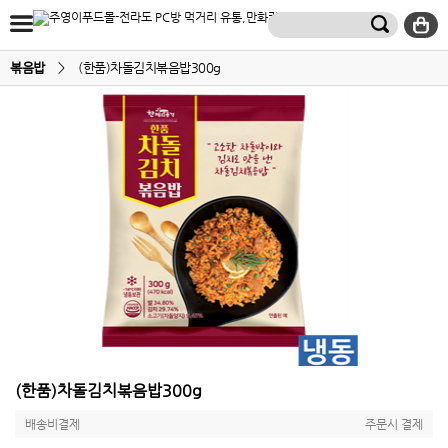
볶음밥
>
(한품)차돌김치볶음밥300g
(한품)차돌김치볶음밥300g
배송비결제
주문시 결제