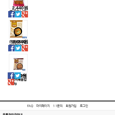
2,440원
(한우물)낙지
볶음밥300g
2,650원
(한품)감자탕
볶음밥300g-
행사
2,320원
(한품)춘천식
닭갈비볶음밥
300g
FAQ
마이페이지
1:1문의
회원가입
로그인
무통장입금안내