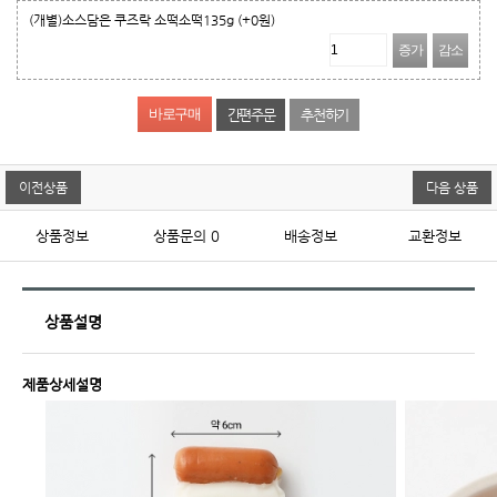
(개별)소스담은 쿠즈락 소떡소떡135g
(+0원)
증가
감소
간편주문
추천하기
이전상품
다음 상품
상품정보
상품문의
0
배송정보
교환정보
상품설명
제품상세설명