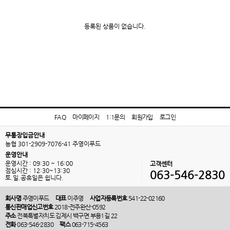
등록된 상품이 없습니다.
FAQ
마이페이지
1:1문의
회원가입
로그인
무통장입금안내
농협 301-2909-7076-41 주영이푸드
운영안내
운영시간 : 09:30 ~ 16:00
고객센터
점심시간 : 12:30~13:30
063-546-2830
토.일.공휴일은 쉽니다.
회사명
주영이푸드
대표
이주영
사업자등록번호
541-22-02160
통신판매업신고번호
2018-전주완산-0592
주소
전북특별자치도 김제시 백구면 부용1길 22
전화
063-546-2830
팩스
063-715-4563