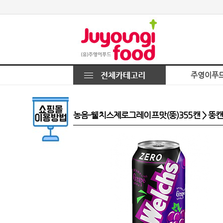
주영이푸
농음-웰치스제로그레이프맛(뚱)355캔 > 뚱캔