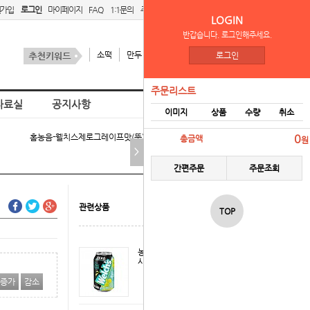
원가입
로그인
마이페이지
FAQ
1:1문의
주문리스트
간편주문
LOGIN
반갑습니다. 로그인해주세요.
소떡
만두
김치
스팜
로그인
주문리스트
자료실
공지사항
이미지
상품
수량
취소
홈
농음-웰치스제로그레이프맛(뚱)355캔 > 뚱캔 음료
0
총금액
원
>
간편주문
주문조회
관련상품
TOP
농음-웰치스제로
샤인머스캣맛
증가
감소