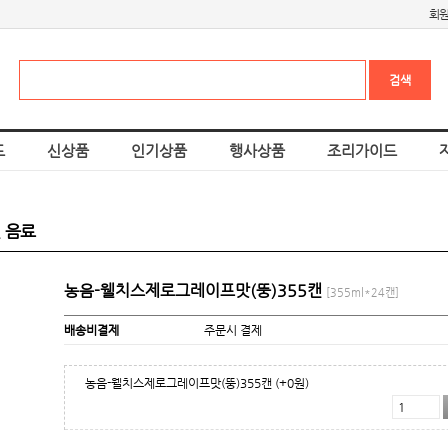
회
드
신상품
인기상품
행사상품
조리가이드
 음료
농음-웰치스제로그레이프맛(뚱)355캔
[355ml*24캔]
배송비결제
주문시 결제
농음-웰치스제로그레이프맛(뚱)355캔
(+0원)