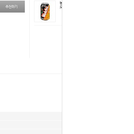
농음-웰치스제로
추천하기
오렌지355캔
다음 상품