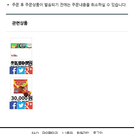
주문 후 주문상품이 발송되기 전에는 주문내용을 취소하실 수 있습니다.
관련상품
1,200원
롯데제과-롯
데샌드파인애
플(1갑)
30,000원
크라운-빅파
이216g
FAQ
마이페이지
1:1문의
회원가입
로그인