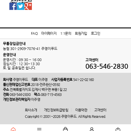
멀티-사천짜
파게티(농심)
FAQ
마이페이지
1:1문의
회원가입
로그인
무통장입금안내
농협 301-2909-7076-41 주영이푸드
운영안내
운영시간 : 09:30 ~ 16:00
고객센터
점심시간 : 12:30~13:30
063-546-2830
토.일.공휴일은 쉽니다.
회사명
주영이푸드
대표
이주영
사업자등록번호
541-22-02160
통신판매업신고번호
2018-전주완산-0592
주소
전북특별자치도 김제시 백구면 부용1길 22
전화
063-546-2830
팩스
063-715-4563
개인정보관리책임자
이주영
회사소개
개인정보취급방침
이용약관
고객센터
Copyright ⓒ 2001~2026 주영이푸드. All Rights Reserved.