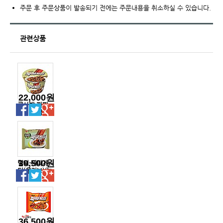
주문 후 주문상품이 발송되기 전에는 주문내용을 취소하실 수 있습니다.
관련상품
22,000원
큰사발-짜파
게티(농심)
39,500원
멀티-짜파게
티(올리브)(농
심)
36,500원