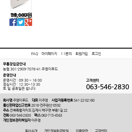
30,000원
한품-스테프
소세지페이퍼
(L자형)
FAQ
마이페이지
1:1문의
회원가입
로그인
무통장입금안내
농협 301-2909-7076-41 주영이푸드
운영안내
운영시간 : 09:30 ~ 16:00
고객센터
점심시간 : 12:30~13:30
063-546-2830
토.일.공휴일은 쉽니다.
회사명
주영이푸드
대표
이주영
사업자등록번호
541-22-02160
통신판매업신고번호
2018-전주완산-0592
주소
전북특별자치도 김제시 백구면 부용1길 22
전화
063-546-2830
팩스
063-715-4563
개인정보관리책임자
이주영
회사소개
개인정보취급방침
이용약관
고객센터