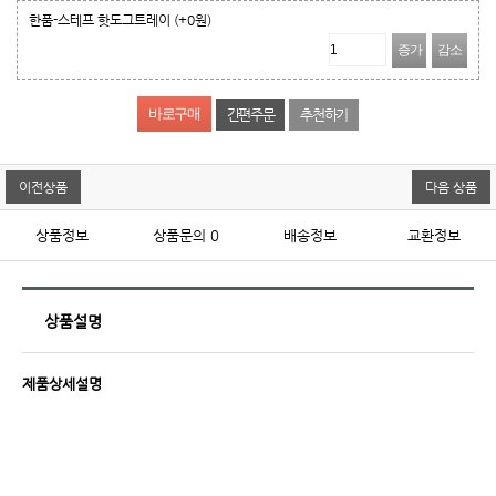
한품-스테프 핫도그트레이
(+0원)
증가
감소
간편주문
추천하기
이전상품
다음 상품
상품정보
상품문의
0
배송정보
교환정보
상품설명
제품상세설명