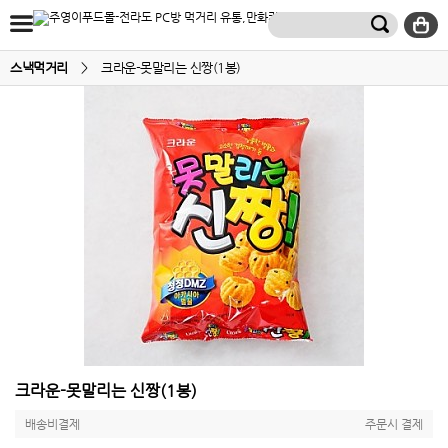
스낵먹거리
>
크라운-못말리는 신짱(1봉)
크라운-못말리는 신짱(1봉)
배송비결제
주문시 결제