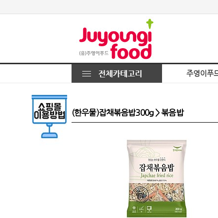
주영이푸
(한우물)잡채볶음밥300g > 볶음밥