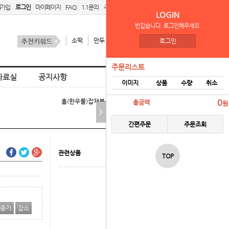
원가입
로그인
마이페이지
FAQ
1:1문의
주문리스트
간편주문
LOGIN
반갑습니다. 로그인해주세요.
소떡
만두
김치
스팜
로그인
주문리스트
자료실
공지사항
이미지
상품
수량
취소
홈
(한우물)잡채볶음밥300g > 볶음밥
0
총금액
원
>
간편주문
주문조회
관련상품
TOP
증가
감소