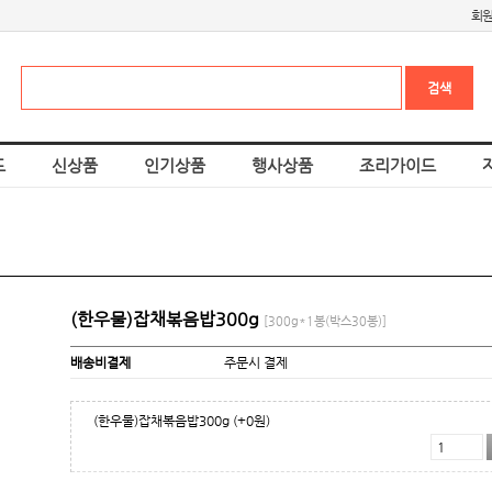
회
드
신상품
인기상품
행사상품
조리가이드
(한우물)잡채볶음밥300g
[300g*1봉(박스30봉)]
배송비결제
주문시 결제
(한우물)잡채볶음밥300g
(+0원)