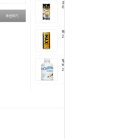
코카-조지아카페
라떼240캔
추천하기
해음-조지아맥스
240캔
빙그레-아카페라
바닐라라떼
240ml펫
다음 상품