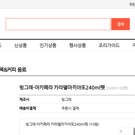
회
드
신상품
인기상품
행사상품
조리가이드
 팩&커피 음료
빙그레-아카페라 카라멜마끼아또240ml펫
[240ml*20펫]
제조사
빙그레
배송비결제
주문시 결제
빙그레-아카페라 카라멜마끼아또240ml펫
(+0원)