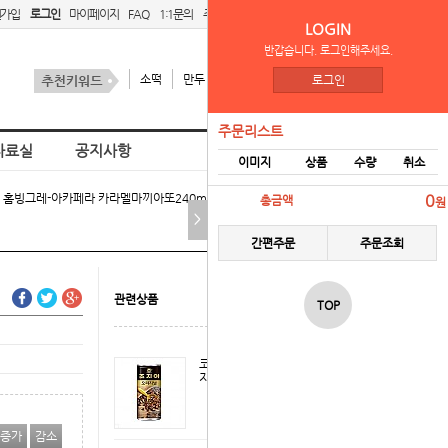
원가입
로그인
마이페이지
FAQ
1:1문의
주문리스트
간편주문
LOGIN
반갑습니다. 로그인해주세요.
소떡
만두
김치
스팜
로그인
주문리스트
자료실
공지사항
이미지
상품
수량
취소
홈
빙그레-아카페라 카라멜마끼아또240ml펫 > 팩&커피 음료
0
총금액
원
>
간편주문
주문조회
관련상품
TOP
코카-조지아오리
지널240캔
증가
감소