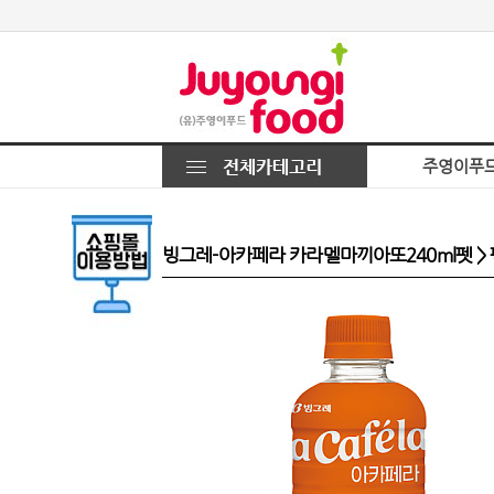
주영이푸
빙그레-아카페라 카라멜마끼아또240ml펫 >