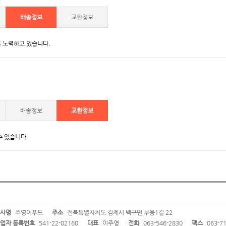
배송정보
교환정보
 노력하고 있습니다.
배송정보
교환정보
수 있습니다.
사명
주영이푸드
주소
전북특별자치도 김제시 백구면 부용1길 22
업자 등록번호
541-22-02160
대표
이주영
전화
063-546-2830
팩스
063-71