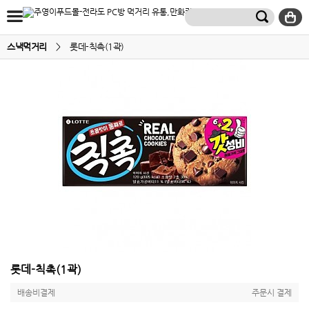
스낵먹거리
>
롯데-칙촉(1곽)
롯데-칙촉(1곽)
배송비결제
주문시 결제