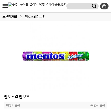
스낵먹거리
>
멘토스레인보우
멘토스레인보우
배송비결제
주문시 결제