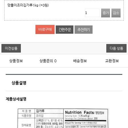
맛돌이조미김가루1kg
(+0원)
증가
감소
간편주문
추천하기
이전상품
다음 상품
상품정보
상품문의
0
배송정보
교환정보
상품설명
제품상세설명