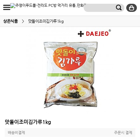
상온식품
>
맛돌이조미김가루1kg
맛돌이조미김가루1kg
배송비결제
주문시 결제