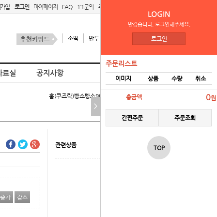
원가입
로그인
마이페이지
FAQ
1:1문의
주문리스트
간편주문
LOGIN
반갑습니다. 로그인해주세요.
소떡
만두
김치
스팜
로그인
주문리스트
자료실
공지사항
이미지
상품
수량
취소
홈
(쿠즈락)빵소빵소90g-행사 > 냉동식품
0
총금액
원
>
간편주문
주문조회
관련상품
TOP
증가
감소