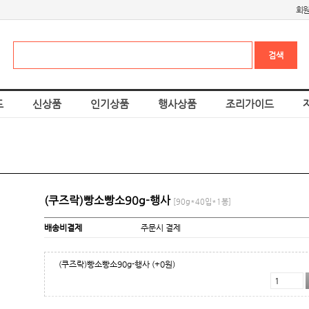
회
드
신상품
인기상품
행사상품
조리가이드
(쿠즈락)빵소빵소90g-행사
[90g*40입*1봉]
배송비결제
주문시 결제
(쿠즈락)빵소빵소90g-행사
(+0원)