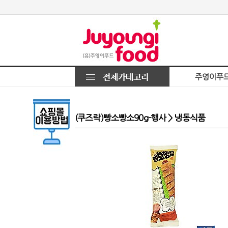
주영이푸
(쿠즈락)빵소빵소90g-행사 > 냉동식품