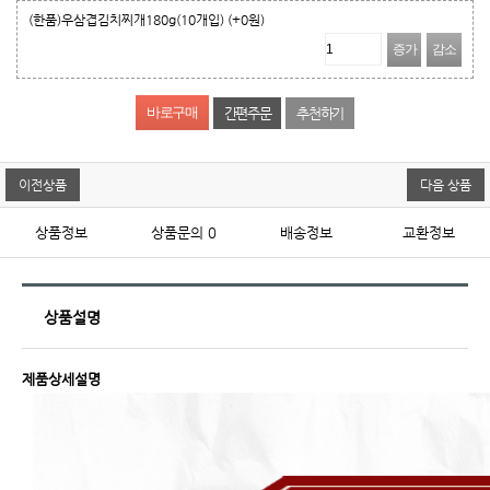
(한품)우삼겹김치찌개180g(10개입)
(+0원)
증가
감소
간편주문
추천하기
이전상품
다음 상품
상품정보
상품문의
0
배송정보
교환정보
상품설명
제품상세설명