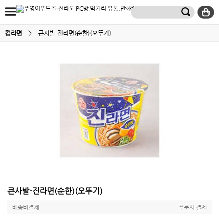
컵라면
>
큰사발-진라면(순한)(오뚜기)
큰사발-진라면(순한)(오뚜기)
배송비결제
주문시 결제