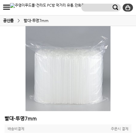
공산품
>
빨대-투명7mm
빨대-투명7mm
배송비결제
주문시 결제