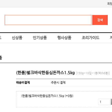
회
드
신상품
인기상품
행사상품
조리가이드
품
(한품)벌크바삭한등심돈까스1.5kg
[150g*10입*1봉(박스6봉)]
배송비결제
주문시 결제
(한품)벌크바삭한등심돈까스1.5kg
(+0원)