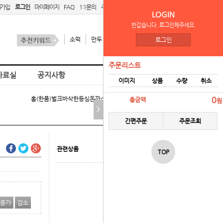
원가입
로그인
마이페이지
FAQ
1:1문의
주문리스트
간편주문
LOGIN
반갑습니다. 로그인해주세요.
소떡
만두
김치
스팜
로그인
주문리스트
자료실
공지사항
이미지
상품
수량
취소
홈
(한품)벌크바삭한등심돈까스1.5kg > 냉동식품
0
총금액
원
>
간편주문
주문조회
관련상품
TOP
증가
감소