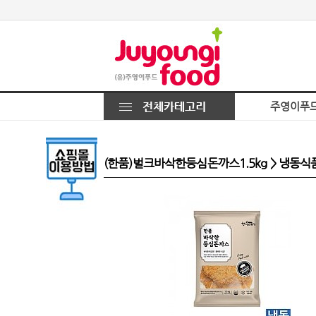
주영이푸
(한품)벌크바삭한등심돈까스1.5kg > 냉동식