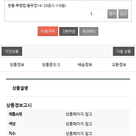
한품-투명컵-돔뚜껑14~20온스
(+0원)
증가
감소
간편주문
추천하기
이전상품
다음 상품
상품정보
상품문의
0
배송정보
교환정보
상품설명
상품정보고시
제품소재
상품페이지 참고
색상
상품페이지 참고
치수
상품페이지 참고