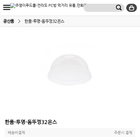
공산품
>
한품-투명-돔뚜껑32온스
한품-투명-돔뚜껑32온스
배송비결제
주문시 결제