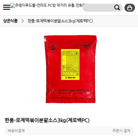
상온식품
>
한품-로제떡볶이분말소스3kg(제로백PC)
한품-로제떡볶이분말소스3kg(제로백PC)
배송비결제
주문시 결제