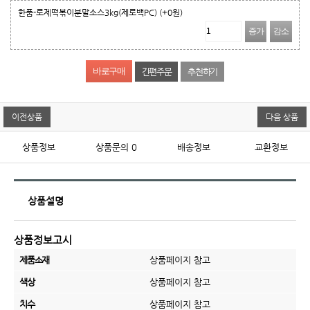
한품-로제떡볶이분말소스3kg(제로백PC)
(+0원)
증가
감소
간편주문
추천하기
이전상품
다음 상품
상품정보
상품문의
0
배송정보
교환정보
상품설명
상품정보고시
제품소재
상품페이지 참고
색상
상품페이지 참고
치수
상품페이지 참고