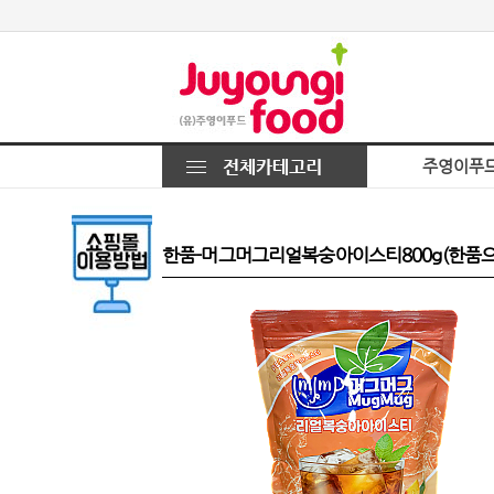
주영이푸
한품-머그머그리얼복숭아이스티800g(한품으