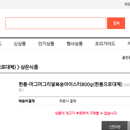
회
드
신상품
인기상품
행사상품
조리가이드
홈
한
로대체) > 상온식품
한품-머그머그리얼복숭아이스티800g(한품으로대체)
[80
봉)]
배송비결제
주문시 결제
상품의 재고가 부족하여 구매할 수 없습니다.
간편주문