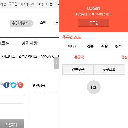
원가입
로그인
마이페이지
FAQ
1:1문의
주문리스트
간편주문
LOGIN
반갑습니다. 로그인해주세요.
소떡
만두
김치
스팜
로그인
주문리스트
자료실
공지사항
이미지
상품
수량
취소
품-머그머그리얼복숭아이스티800g(한품으로대체) > 상온식품
0
총금액
원
>
간편주문
주문조회
0g*1봉(박스10
관련상품
TOP
추천하기