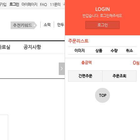
원가입
로그인
마이페이지
FAQ
1:1문의
주문리스트
간편주문
LOGIN
반갑습니다. 로그인해주세요.
소떡
만두
김치
스팜
로그인
주문리스트
자료실
공지사항
이미지
상품
수량
취소
홈
벤더 로그인
0
총금액
원
>
간편주문
주문조회
TOP