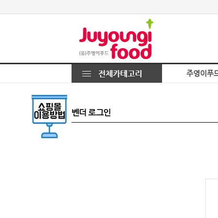
주영이푸
벤더 로그인