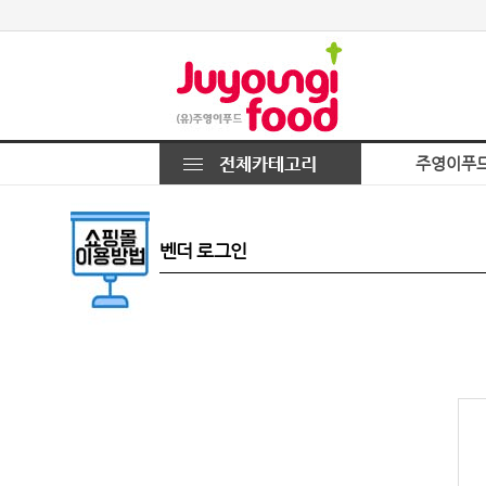
주영이푸
벤더 로그인