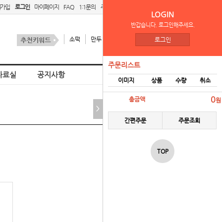
원가입
로그인
마이페이지
FAQ
1:1문의
주문리스트
간편주문
LOGIN
반갑습니다. 로그인해주세요.
소떡
만두
김치
스팜
로그인
주문리스트
자료실
공지사항
이미지
상품
수량
취소
홈
벤더 로그인
0
총금액
원
>
간편주문
주문조회
TOP