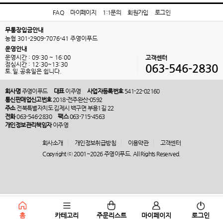
FAQ
마이페이지
1:1문의
회원가입
로그인
무통장입금안내
농협 301-2909-7076-41 주영이푸드
운영안내
운영시간 : 09:30 ~ 16:00
고객센터
점심시간 : 12:30~13:30
063-546-2830
토.일.공휴일은 쉽니다.
회사명
주영이푸드
대표
이주영
사업자등록번호
541-22-02160
통신판매업신고번호
2018-전주완산-0592
주소
전북특별자치도 김제시 백구면 부용1길 22
전화
063-546-2830
팩스
063-715-4563
개인정보관리책임자
이주영
회사소개
개인정보취급방침
이용약관
고객센터
Copyright ⓒ 2001~2026 주영이푸드. All Rights Reserved.
홈
카테고리
주문리스트
마이페이지
로그인